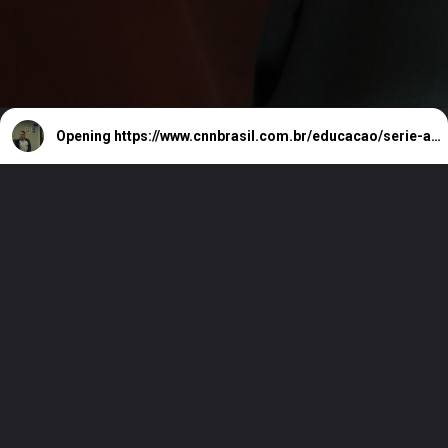
Opening
https://www.cnnbrasil.com.br/educacao/serie-adolescencia-sera-exibida-nas-escolas-da-franca-diz-ministra/