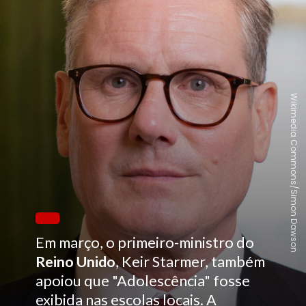
Wikimedia Commons/Simon Dawson
Em março, o primeiro-ministro do
Reino Unido
, Keir Starmer, também
apoiou que "Adolescência" fosse
exibida nas escolas locais. A