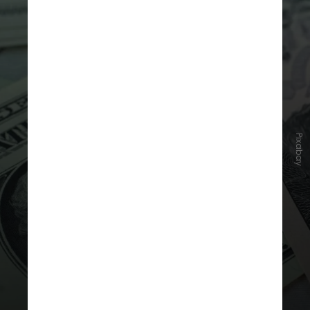
Pixabay
4. Verbas federais
A instituição é
a universidade