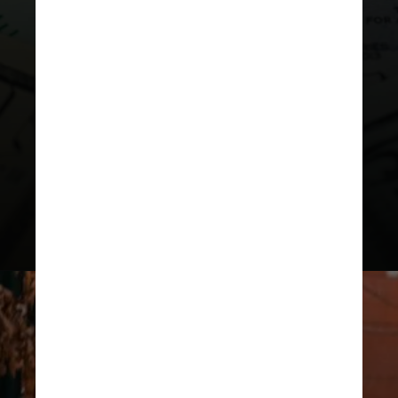
pública que mais recebe recursos
do governo dos Estados Unidos
e
já foi considerada uma das mais
inovadoras do mundo, de acordo
com o
ranking Reuters Top 100 de
2019