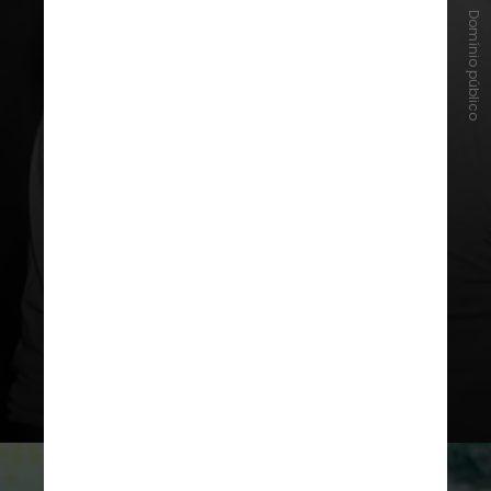
Domínio público
3. Ex-alunos famosos
O ator
Rainn Wilson
, conhecido
por interpretar Dwight Schrute
na série “The Office”, foi aluno na
Escola de Teatro da
Universidade de Washington. Já
Bruce Lee, lutador de artes
marciais e ator, estudou teatro e
filosofia na instituição