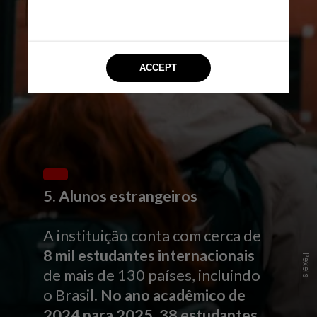
5. Alunos estrangeiros
A instituição conta com cerca de
8 mil estudantes internacionais
Pexels
de mais de 130 países, incluindo
o Brasil.
No ano acadêmico de
2024 para 2025, 38 estudantes