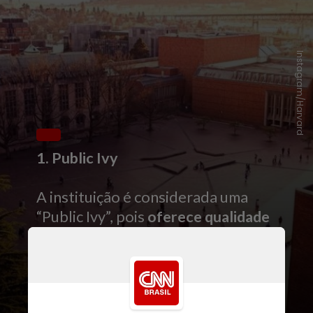
Instagram/Harvard
1. Public Ivy
A instituição é considerada uma
“Public Ivy”, pois
oferece qualidade
e experiência Ivy League
– grupo
de universidades norte-americanas
conhecido pela
excelência
acadêmica, tradição e influência