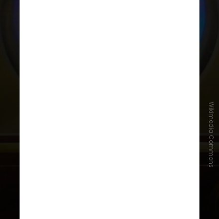
2. Televisão colorida
Se você assiste a televisão com
Wikimedia Commons
cores, é graças a um ex-aluno da
Universidade de Washington.
O
processo que deixou a imagem na
TV colorida foi inventado por
Willard Ge
er,
que se formou em
física na instituição em 1927