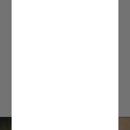
com boa luminosidade,
silencioso e livre de
distrações
Sandro Vimer, coordenador
pedagógico