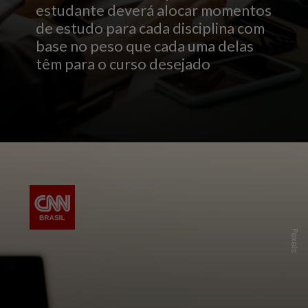
estudante deverá alocar momentos
de estudo para cada disciplina com
base no peso que cada uma delas
têm para o curso desejado
P
e
x
e
l
s