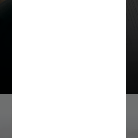
Rotina
Outro ponto crucial é estabelecer
uma rotina, definindo horários de
estudo regulares, com começo e
término pré-determinados