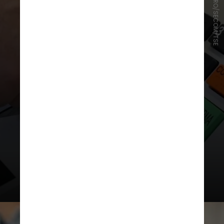
ABDIAS PINHEIRO/SECOM/TSE
Além de permitir uma maior
liberdade para o eleitor, de forma
que não seja possível nenhum tipo
de registro do voto registrado