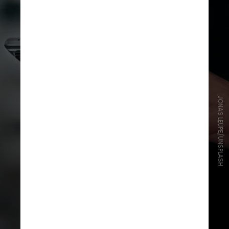
JONAS LEUPE/UNSPLASH
Logo após confirmar todos os seus
votos na urna, o eleitor pode pegar