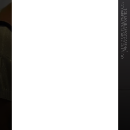
FOTOARENA/ESTADÃO CONTEÚDO
TON MOLINA/FOTOARENA/
O objetivo da determinação é
garantir de forma absoluta o sigilo
do voto, que é previsto pela
Constituição Federal