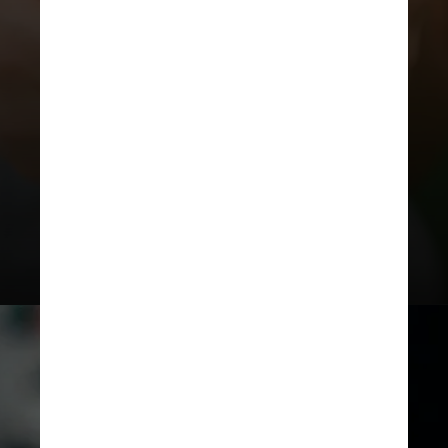
Aqueles que insistirem em não
entregar o aparelho serão
impedidos de votar