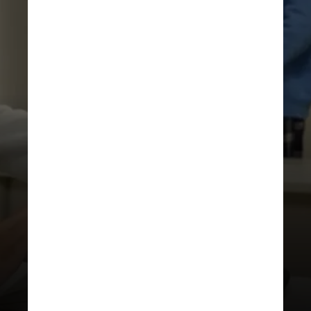
AGÊNCIA BRASIL
É obrigação do mesário abrir e
organizar os materiais de votação,
como a urna eletrônica, que chega
lacrada