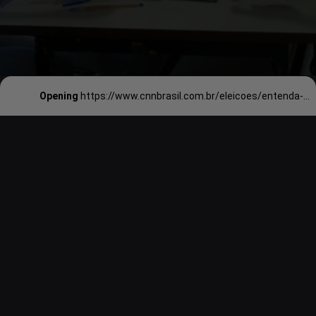
Opening
https://www.cnnbrasil.com.br/eleicoes/entenda-como-e-o-trabalho-do-mesario-nas-eleicoes/