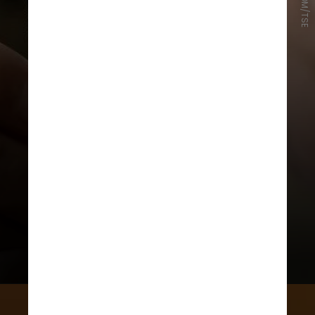
SECOM/TSE
Além disso, ao início do turno, deve
emitir o relatório comprobatório
de que nenhum candidato foi
votado na urna antes do período
eleitoral