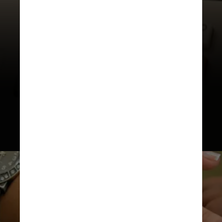
Cabe ao mesário identificar
eleitores, localizar seu nome no
caderno de votação, coletar sua
assinatura e entregar o
comprovante do voto