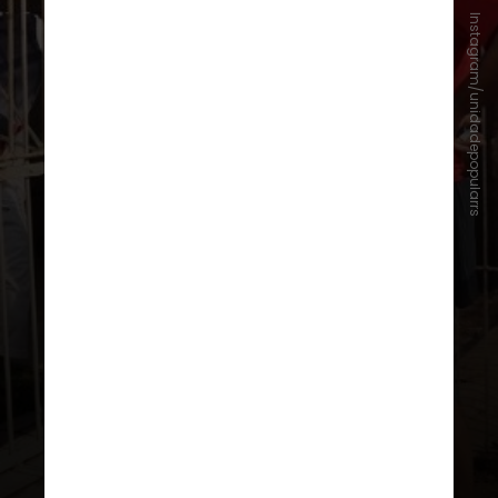
Instagram/unidadepopularrs
Luciano do MLB
nunca foi
eleito
para algum cargo
público