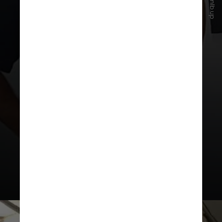
Luciano do MLB está filiado
à
Unidade Popular (UP)