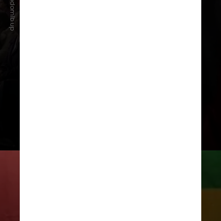
Nenhum partido declarou
apoio
à candidatura de
Luciano do MLB até o
momento