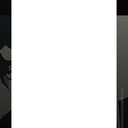
Instagram/lucianodomlb.up