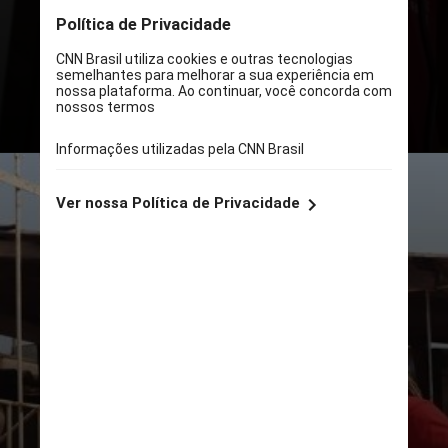
Luciano Schafer
tem 44 anos
e
é trabalhador autônomo