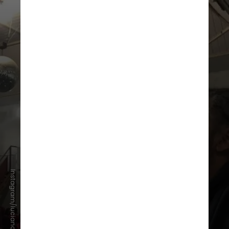
Instagram/lucianodomlb.up