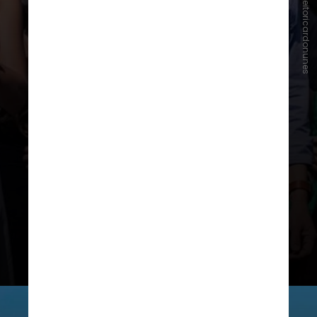
Instagram/prefeitoricardonunes
Ricardo Nunes é
filiado ao MDB
desde 1986