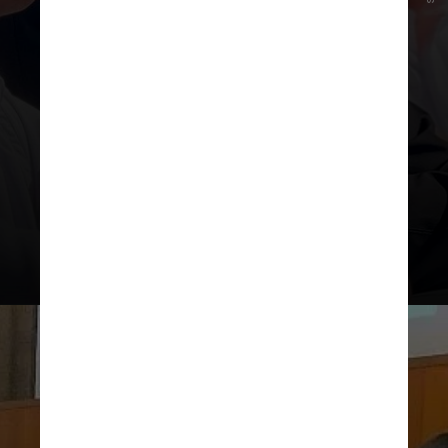
A coligação de apoio à sua
candidatura
tem PL, PP, PSD,
Republicanos, Podemos, Avante,
Solidariedade, PRD, Agir, Mobiliza e
União Brasil