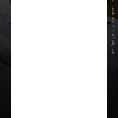
Assessoria João Doria/Divulgação
Ricardo Nunes
foi eleito
vice-
prefeito em 2020, na chapa de
Bruno Covas (PSDB)
; também
cumpriu dois mandatos como
vereador, entre 2013 e 2020