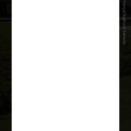
Pedro França/Agência Senado
A partir das definições, os partidos
têm até o dia
15 de agosto
para
registrar os candidatos. Em 2026,
os registros de candidaturas a
presidente
devem ser solicitados
ao TSE, e os registros para demais
cargos em disputa devem ser feitos
nos TREs