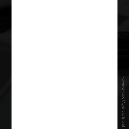
Rovena Rosa/Agência Brasil
Registro de partidos e federações
A data limite para que partidos e
federações obtenham
registro dos
estatutos do TSE
é de
seis meses