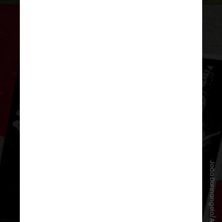
João Donnangelo/Arte CNN
Propaganda eleitoral
A propaganda eleitoral pode ser
feita
a partir de 16 de agosto
, data