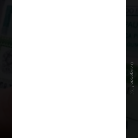
Fim do prazo para tirar ou
Divulgação / TSE
regularizar o título eleitoral
O prazo final para tirar o título
eleitoral, regularizar pendências ou
transferir o domicílio eleitoral
termina em 6 de maio
, conforme o
calendário da Justiça Eleitoral