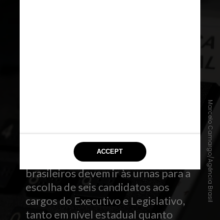
Marcelo Camargo/Agência Brasil
Primeiro turno
Em 4 de outubro, 150 milhões de
brasileiros devem ir às urnas para a
escolha de seis candidatos aos
cargos do Executivo e Legislativo,
tanto em nível estadual quanto