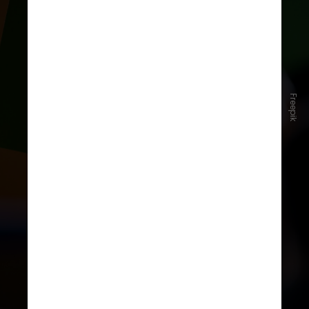
Convenções partidárias
Freepik
A realização de convenções
partidárias é permitida entre
20 de
julho e 5 de agosto
. Nos eventos,
acontecem as deliberações sobre
coligações
e a
escolha de
candidatos
. No Brasil, não há
candidatura avulsa: a pessoa deve
estar
filiada a um partido político