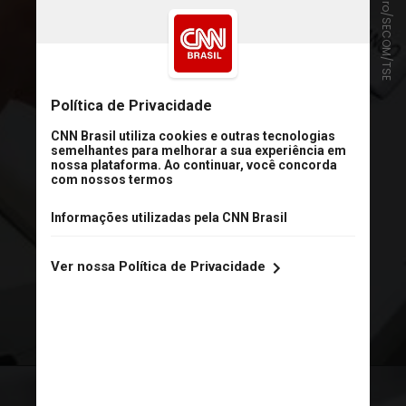
Abdias Pinheiro/SECOM/TSE
A janela partidária acontece entre
os meses de março e abril. Nesse
período, deputados federais,
estaduais e distritais poderão
trocar de partido sem perder o
mandato