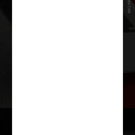
posterior ao término do prazo para
o registro de candidaturas. Antes
do período, qualquer propaganda
ou manifestação com pedido
explícito de voto
pode ser
considerada irregular