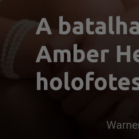
A batalha
Amber Hea
holofotes
Warne