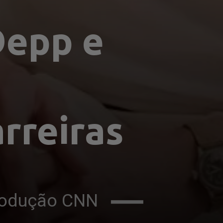
Depp e 
rreiras
produção CNN