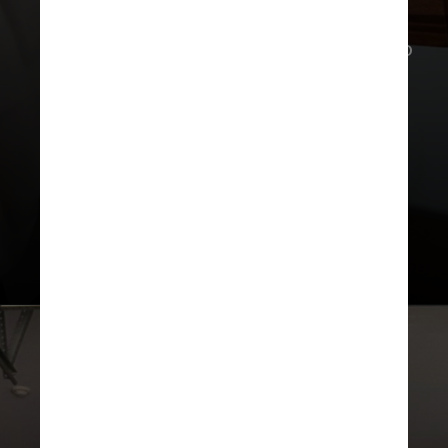
Em 2022, pouco antes do lançamento
de “Guardiões da Galáxia 3”, Gunn
criticou o ex-presidente dos EUA
Donald Trump e acabou sendo
demitido da Marvel