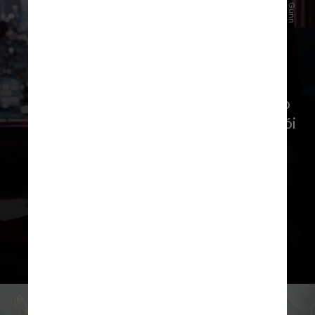
Atualmente, ele está dirigindo o novo
“Superman”, longa sobre o super-herói
da DC Comics que está previsto para
estrear em julho de 2025