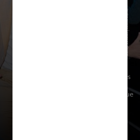
Instagram/James Gunn
Foi com os filmes estrelados por Chris
Pratt como Peter Quill que o diretor
se tornou famoso em Hollywood. “Que
dez anos impressionantes se
passaram”, escreveu ele em um post
falando sobre o longa