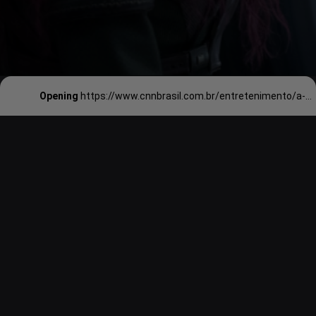
Opening
https://www.cnnbrasil.com.br/entretenimento/a-frente-da-dc-james-gunn-celebra-10-anos-de-guardioes-da-galaxia/#:~:text=O%20diretor%20e%20roteirista%20James,Ontem%2C%20'Superman'%20terminou.