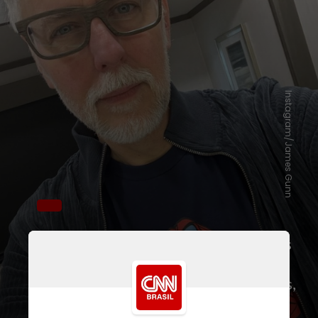
Instagram/James Gunn
Responsável por dirigir os três filmes
da franquia antes de ser demitido da
Marvel, hoje ele é CEO da DC Studios,
estúdio concorrente