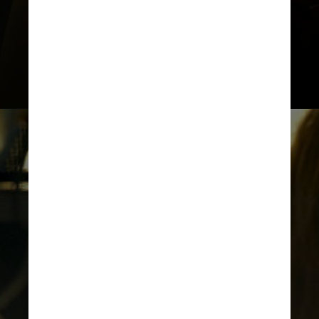
Participarão do debate o diretor Luiz
Fernando Carvalho e a roteirista
Melina Dalboni, além da crítica
literária Yudith Rosenbaum