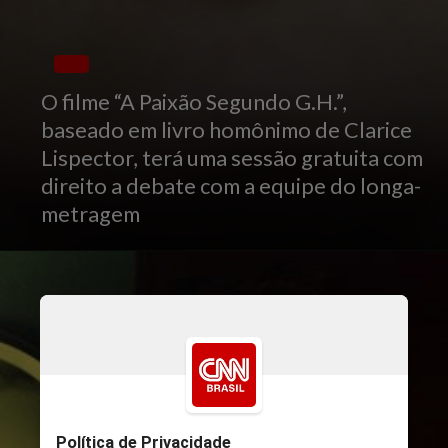
O filme “A Paixão Segundo G.H.”,
baseado em livro homônimo de Clarice
Lispector, terá uma sessão gratuita com
direito a debate com a equipe do longa-
metragem