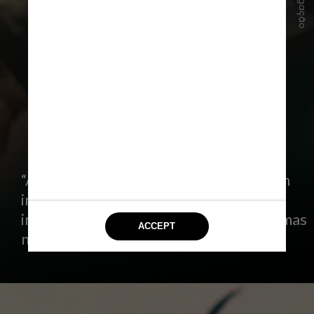
Divulgação
“A Paixão Segundo G.H” já foi exibida em
importantes festivais nacionais e
internacionais. A estreia oficial em cinemas
nacionais ocorrerá no dia 11 de abril