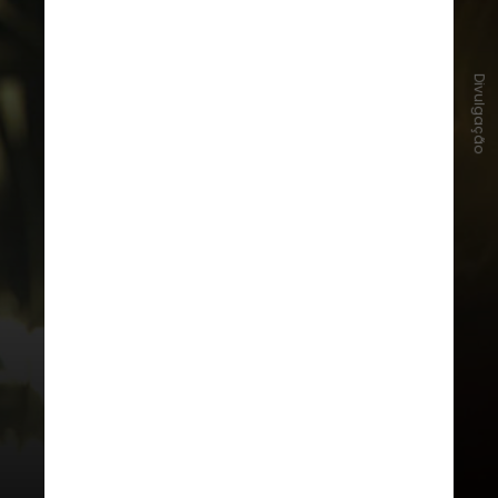
Divulgação
A exibição será no dia 10 de abril, às
19h, na Nave Coletiva, no centro da
cidade de São Paulo