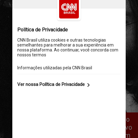
John Lennon e sua esposa Yoko Ono 
também foram objetos de um arquivo 
político do FBI, pois os Beatles eram 