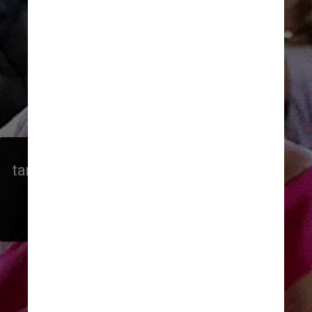
A icônica atriz Marilyn Monroe 
também tinha um arquivo no FBI por 
conta de seu marido. O FBI 
suspeitava que o dramaturgo e 
roteirista Arthur Miller era 
comunista