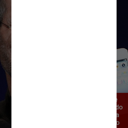
Já o fundador da Apple, Steve 
Jobs, ganhou um arquivo quando 
seu nome foi considerado para 
uma possível nomeação para o 