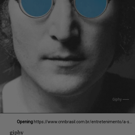
Giphy
Opening
https://www.cnnbrasil.com.br/entretenimento/a-surpreendente-lista-de-celebridades-que-estao-nos-arquivos-do-fbi/
giphy