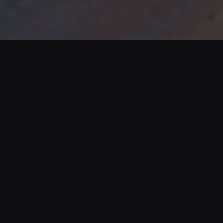
Opening
https://www.cnnbrasil.com.br/entretenimento/academia-de-cinema-anuncia-6-pre-selecionados-para-disputar-oscar-2024-conheca-producoes/