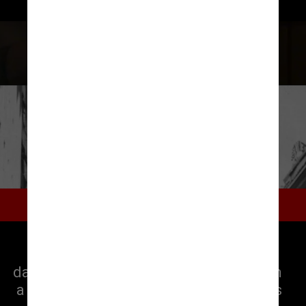
de chegada das facções criminosas 
Divulgação
Retratos Fantasmas
A história do centro de Recife, 
no século XX, contada a partir 
das salas de cinema que movimentavam 
a população e ditavam comportamentos