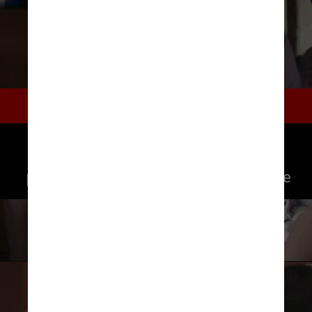
Pedágio
Suellen, cobradora de pedágio, 
percebe que pode usar seu trabalho 
para fazer uma renda extra ilegalmente
Divulgação