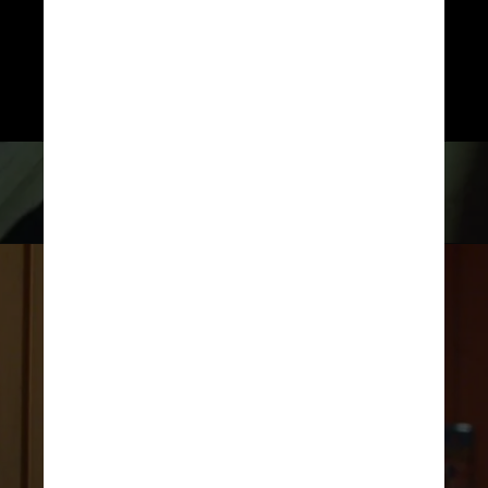
Em São Paulo, Trinchas comanda 
um grupo de pichadores que escala 
os edifícios mais altos para deixar 
sua marca
Divulgação