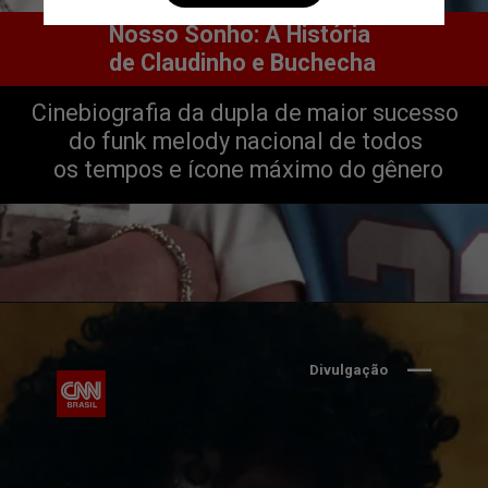
Nosso Sonho: A História 
de Claudinho e Buchecha
Cinebiografia da dupla de maior sucesso 
do funk melody nacional de todos 
os tempos e ícone máximo do gênero
Divulgação