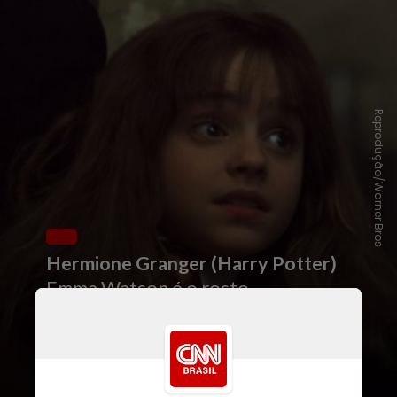
Reprodução/Warner Bros
Hermione Granger (Harry Potter)
Emma Watson é o rosto
mundialmente conhecido como a
bruxa Hermione Granger na
adaptação cinematográfica de
“Harry Potter“, de J.K. Rowling