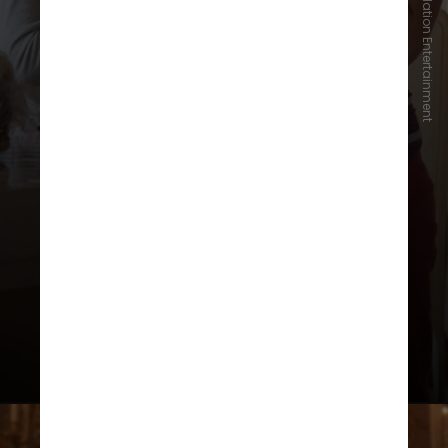
Reprodução/FilmNation Entertainment
Nicki (Bling Ring: A Gangue de
Hollywood)
Emma também estrelou a história
de jovens que começam a roubar
casas de famosos em Hollywood