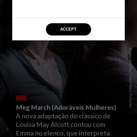
Reprodução/Columbia Pictures
Meg March (Adoráveis Mulheres)
A nova adaptação do clássico de
Louisa May Alcott contou com
Emma no elenco, que interpreta