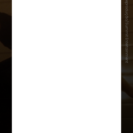
Reprodução/Summit Entertainment
Sam (As Vantagens de Ser Invisível)
Outra adaptação da literatura
contemporânea estrelada pela
atriz britânica nas telonas é “As
Vantagens de Ser Invisível”