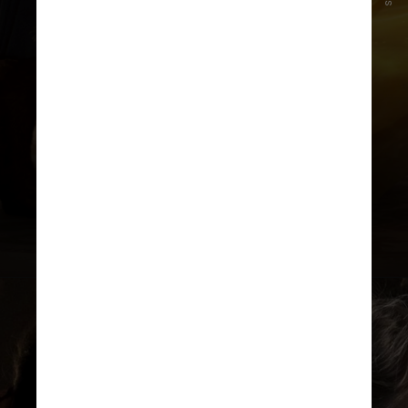
Bela (A Bela e a Fera)
A atriz foi a responsável por dar
vida a Bela no live-action do
clássico da literatura e da animação