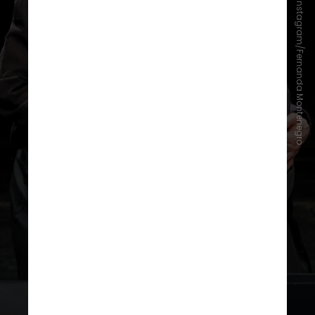
Instagram/Fernanda Montenegro
Quem também faz uma
participação no filme é
Fernanda
Montenegro
, que trabalhou com
Walter Salles em “Central do
Brasil“