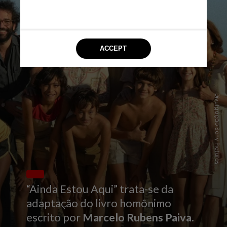
Divulgação Sony Pictures
“Ainda Estou Aqui” trata-se da
adaptação do livro homônimo
escrito por
Marcelo Rubens Paiva
.