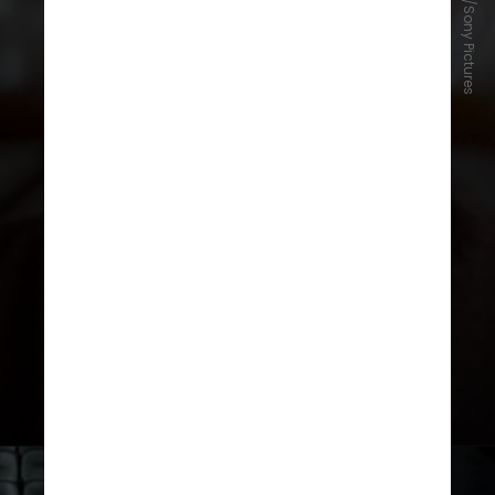
Reprodução/Sony Pictures
Na produção, Fernanda
Montenegro interpreta Eunice
Paiva em seus últimos anos de vida.
Eunice, que faleceu em 2018 aos 86
anos, viveu com
Alzheimer
por
cerca de 14 anos