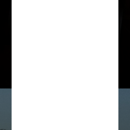
A atriz aparece apenas na cena final
do filme, em uma passagem de
tempo que leva a história dos anos
1970 para a década de 2010