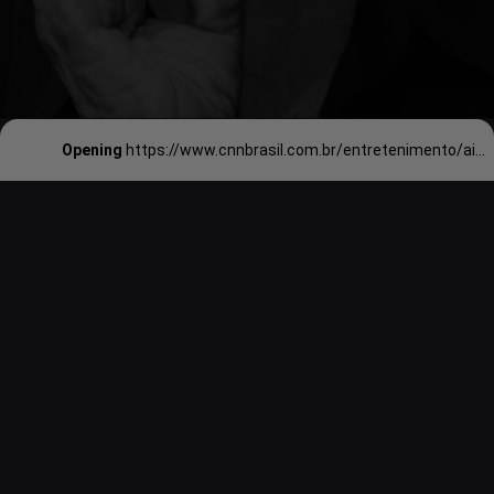
Opening
https://www.cnnbrasil.com.br/entretenimento/ainda-estou-aqui-como-e-a-participacao-de-fernanda-montenegro/#:~:text=A%20atriz%20aparece%20como%20a,j%C3%A1%20profundamente%20afetada%20pela%20doen%C3%A7a.