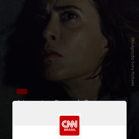
Divulgação Sony Pictures
A trama traz
Fernanda Torres
no
papel de
Eunice Paiva
, especialista
em direito indígena e mulher do ex-
deputado Rubens Paiva,
interpretado por Selton Mello