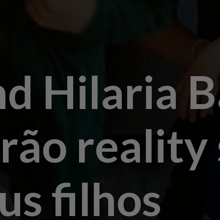
nd Hilaria 
arão realit
us filhos