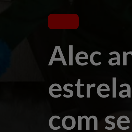
Alec a
estrel
com se