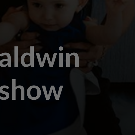
Baldwin
y show