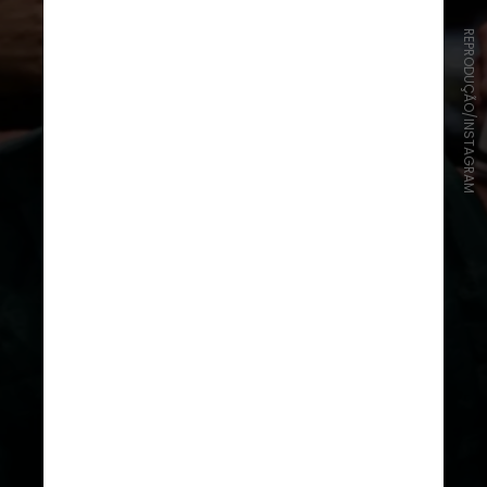
REPRODUÇÃO/INSTAGRAM
Na trama, o galã, marido de
Giovanna Ewbank, viverá Fernando,
irmão mais novo do médico e que
faleceu em decorrência de um