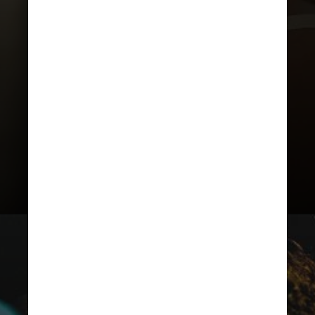
Para atuar no filme “Boa Sorte”, de
2014, Deborah Secco chegou a
perder 20kg para interpretar
Judite, uma jovem HIV positivo em
fase terminal