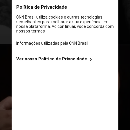
Além de aparecer com o cabelo
raspado, o ator também surgiu
14kg mais magro