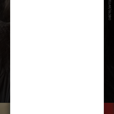
ESTEVAM AVELLAR/GLOBO
Na novela
“Novo Mundo”
, de 2017,
da TV Globo,
Vivianne Pasmanter
viveu Germana. A personagem
contou com uma mudança bem
significativa, especialmente em sua
face