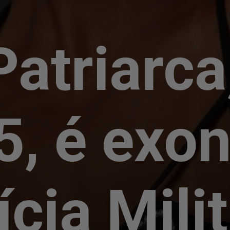
Patriarca
5, é exo
ícia Mili