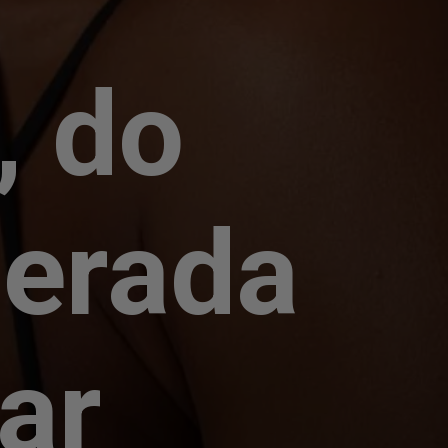
, do
nerada
tar