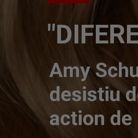
"DIFER
Amy Schum
desistiu d
action de