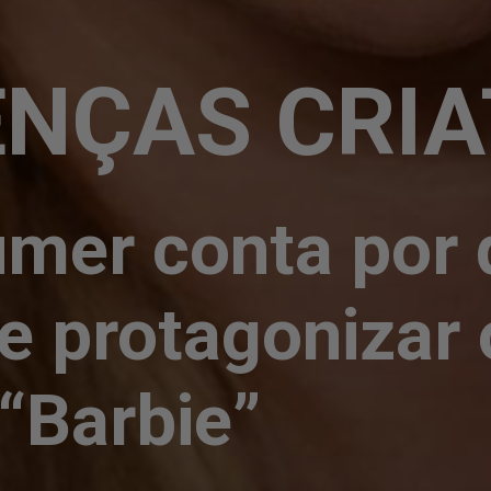
ENÇAS CRIA
er conta por q
e protagonizar o
 “Barbie”