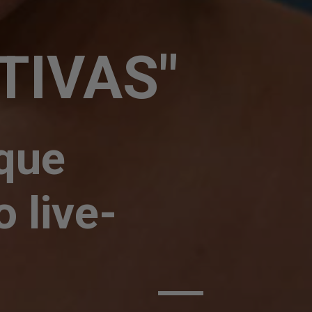
TIVAS"
ue 
 live-