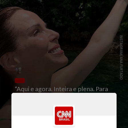
INSTAGRAM/ANA FURTADO
“Aqui e agora. Inteira e plena. Para
ser feliz! 7 anos dessa história que
me moldou de inúmeras maneiras e
que me faz sentir cada vez mais
viva, todos os dias”, escreveu Ana