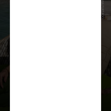
No vídeo, Ana disse que o início do
diagnóstico foi difícil, assustador e
paralisante, por se sentir diante da
morte