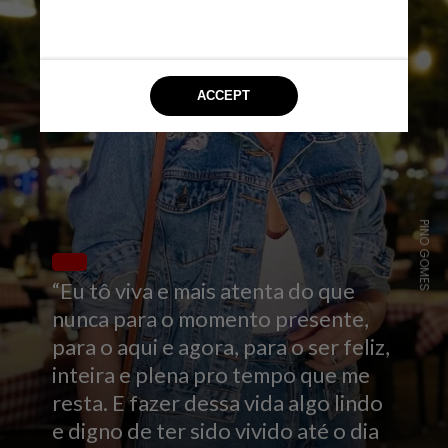
PINO GOMES
“Eu tô viva e mais atenta do que
nunca para o momento presente,
para o aqui e agora, para o ser feliz,
inteira e plena pro tempo que me
resta. E fazer dessa vida algo lindo
e digno de ter sido vivido até o dia