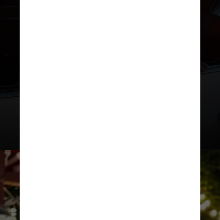
de lembrar todo dia de respirar,
desacelerar e focar no que
realmente importa. E buscar
incansavelmente a minha
felicidade”