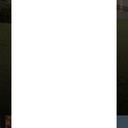
PINO GOMES
“Hoje eu lembrando dessa data,
vem na cabeça tantas coisas”, falou