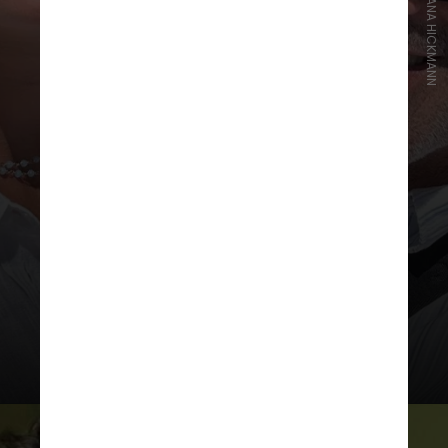
INSTAGRAM/ANA HICKMANN
"A fazenda do Edu, que ele
comprou há um tempo, está sendo
restaurada. Toda obra atrasa,
então só vou marcar a data com
Edu quando o paisagismo começar.
Demorei tanto para conseguir isso,
e agora quero que seja tudo
bonitinho e perfeito", escreveu