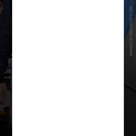
INSTAGRAM/ANA HICKMANN
"Eu quero meu casamento
religioso do jeito que a gente
merece e eu sempre sonhei",
destacou Ana Hickmann