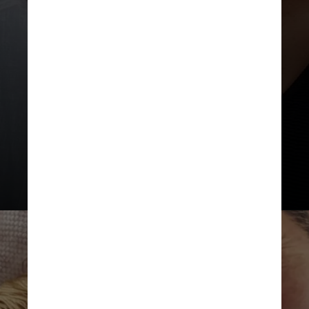
Ela também revelou que, apesar de
ambos já terem filhos de seus
antigos relacionamentos, o casal
pretende aumentar a família