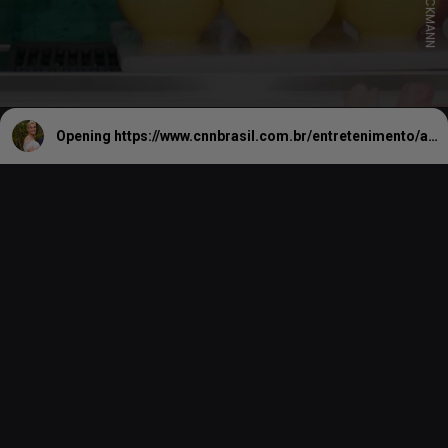
Opening
https://www.cnnbrasil.com.br/entretenimento/ana-hickmann-e-edu-guedes-se-casam-no-civil-e-revelam-planos-de-ter-filhos/