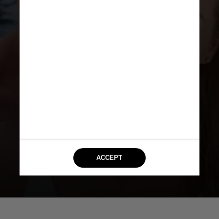
Segundo ela, Correa era o
responsável pela gestão das
empresas que eles mantinham
em conjunto, e a situação financeira
foi um grande motivador da briga