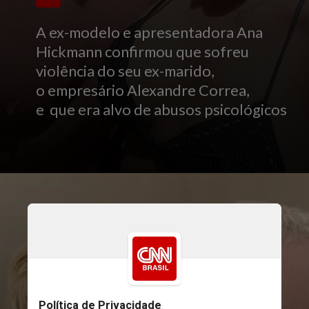
A ex-modelo e apresentadora Ana
Hickmann confirmou que sofreu
violência do seu ex-marido,
o empresário Alexandre Correa,
e que era alvo de abusos psicológicos