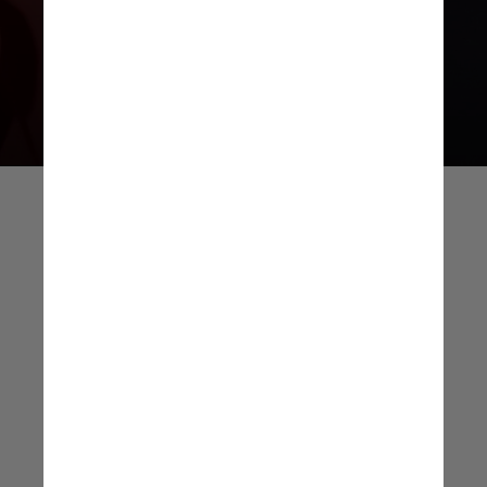
Record, Hickmann revelou que está
com dívidas e que
o ex-companheiro mentia sobre
a situação financeira do casal