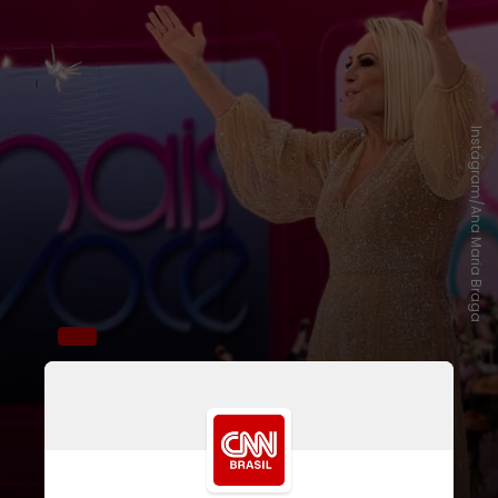
Instagram/Ana Maria Braga
Na competição, com estreia
prevista para o segundo semestre
de 2025, 24 participantes, entre
chefs profissionais
e
amadores
,
enfrentarão diferentes desafios na