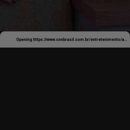
Opening
https://www.cnnbrasil.com.br/entretenimento/ana-maria-braga-comanda-novo-reality-culinario-saiba-como-participar/#:~:text=Como%20participar%20do%20reality%20culin%C3%A1rio,exclusivamente%20no%20site%20Receitas.com.