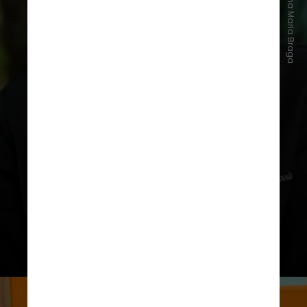
Instagram/Ana Maria Braga
Os jogadores se dividirão em três
categorias, ou seja, os três
níveis da
cozinha
: alto padrão, intermediária
e precária