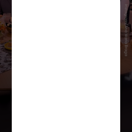
Instagram/Ana Maria Braga
Ao longo do programa, eles
também terão
mentoria
e
avaliação
de profissionais renomados no
mercado