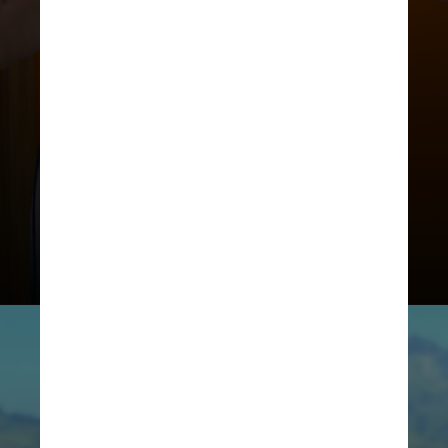
Ana Maria apresentou o vídeo
oficial com a
abertura das
inscrições
, que deverão ser feitas
exclusivamente no site
Receitas.com