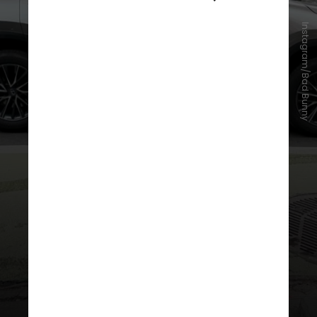
Instagram/Bad Bunny
A relação entre Anitta e Bunny já
foi marcada por interações
públicas que soaram
desconfortáveis para o público