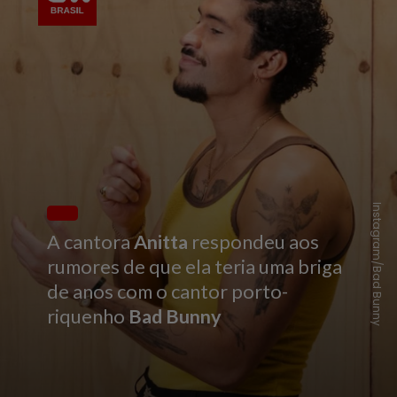
Instagram/Bad Bunny
A cantora
Anitta
respondeu aos
rumores de que ela teria uma briga
de anos com o cantor porto-
riquenho
Bad Bunny