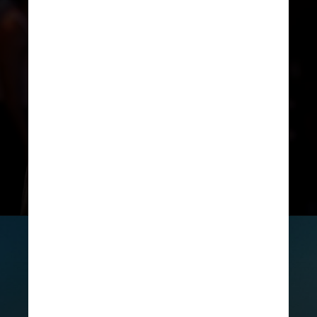
O cantor, por sua vez, respondeu
direto: "Pega um para você". O
comentário viralizou e alimentou os
rumores de um possível atrito
entre os dois