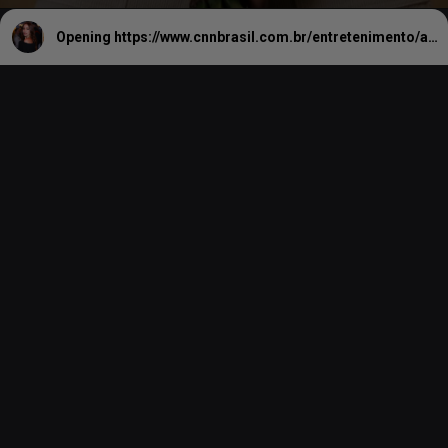
Opening
https://www.cnnbrasil.com.br/entretenimento/anitta-responde-rumores-de-treta-com-bad-bunny/