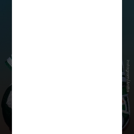
No ano seguinte, enquanto Anitta
Instagram/Anitta
alcançava o topo das paradas
globais com "Envolver", Bad Bunny
fez uma declaração em entrevista
dizendo que "não fazia canções
pensando em números de redes
sociais", o que foi visto como uma
indireta