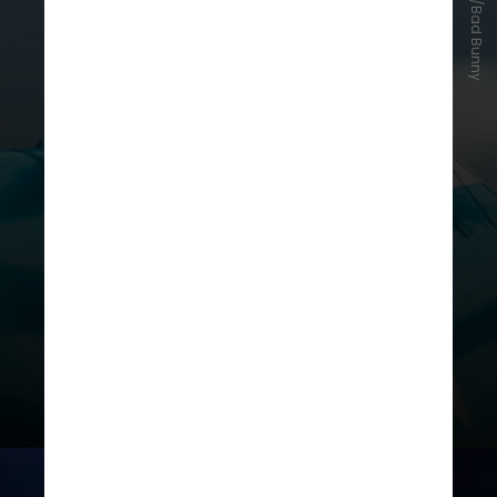
Instagram/Bad Bunny
Durante a entrega de uma das
categorias do
Billboard Latin Music
Awards
de 2021, Anitta brincou
dizendo que poderia ficar com um
dos prêmios de Bad Bunny, já que
ele havia conquistado dez