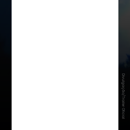
Ao longo da carreira, o cineasta
acumulou grandes obras do cinema
no currículo, como
"E.T. O
Divulgação/Trailer Oficial
Extraterrestre", "Tubarão" e
"Jurassic Park"