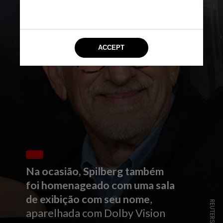
Na ocasião, Spilberg também
foi homenageado com uma sala
de exibição com seu nome
,
aparelhada com Dolby Vision