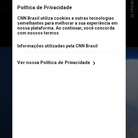
aposentar
", entregou