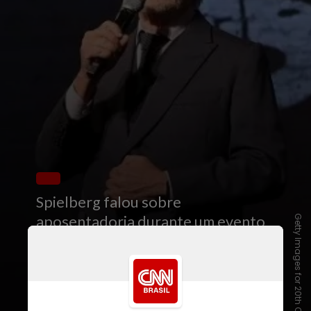
Spielberg falou sobre
aposentadoria durante um evento
Getty Images for 20th Century St
da Universal Pictures, segundo o
portal The Hollywood Reporter.
“
Estou fazendo muitos filmes e não
tenho planos... nunca... de me