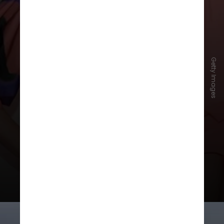
Atualmente, ele trabalha em um
filme, ainda sem título divulgado,
com os atores
Emily Blunt
("Um
Getty Images
Lugar Silencioso", na
foto),
Colman Domingo
("Sing,
Sing"),
Josh
O'Connor
("Rivais"),
Colin
Firth
("O Discurso do Rei") e
Eve
Hewson
("O Casal Perfeito")