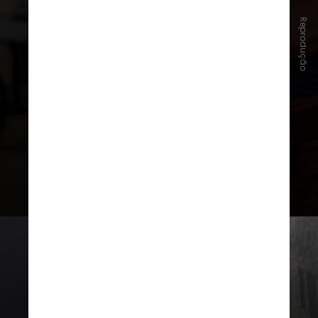
público presente pôde assistir a
Reprodução
um
teaser
do novo filme que,
segundo rumores, é uma
"aventura com OVNIs"