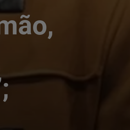
rmão,
;