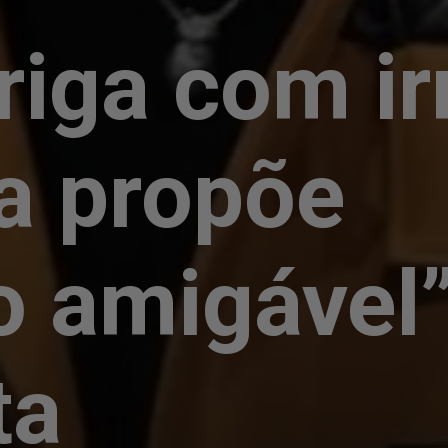
riga com i
a propõe
o amigável”
ta