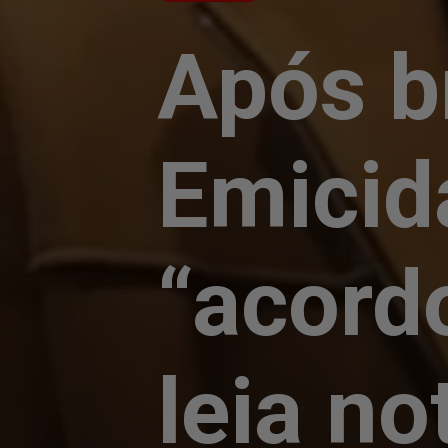
Após b
Emicid
“acord
leia no