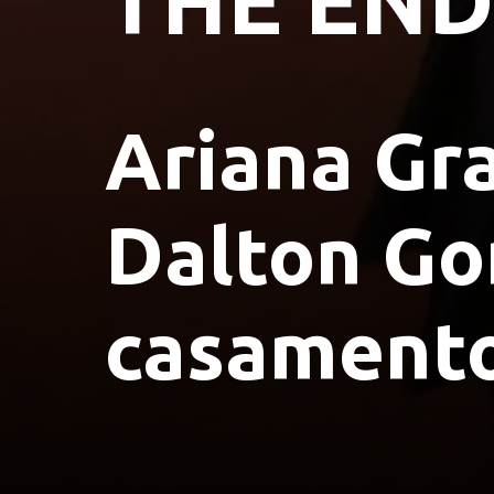
THE END
Ariana Gra
Dalton Go
casament