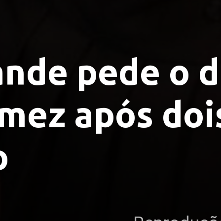
nde pede o d
mez após doi
o