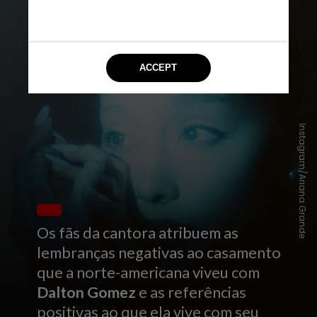
Instagram/Ariana Grande
Os fãs da cantora atribuem as
lembranças negativas ao casamento
que a norte-americana viveu com
Dalton Gomez
e as referências
positivas ao que ela vive com seu