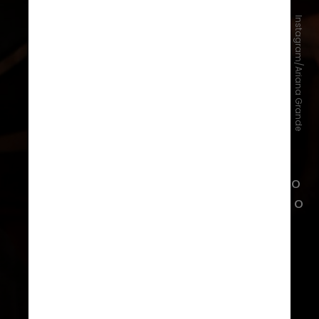
Instagram/Ariana Grande
Com a nova versão, o “Eternal
Sunshine” chegou à terceira semana no
topo da Billboard 200, o que faz dele o
álbum de Ariana Grande com melhor
desempenho
nos
charts