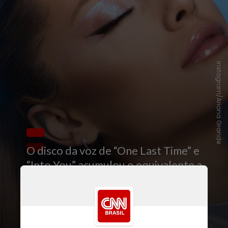
Instagram/Ariana Grande
O disco da voz de “One Last Time” e
“Into You” acumulou o equivalente a
137.000 unidades vendidas na última
semana, conforme aponta a mais
recente atualização da revista norte-
americana