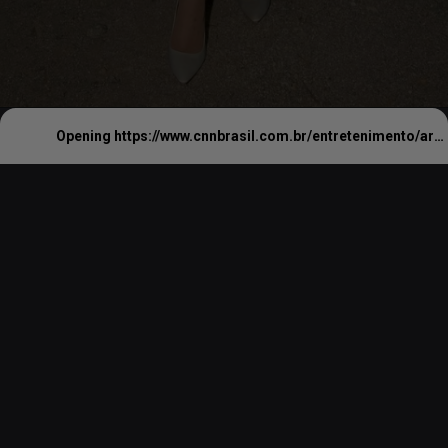
Opening
https://www.cnnbrasil.com.br/entretenimento/ariana-grande-volta-ao-topo-da-billboard-apos-lancar-deluxe-do-ultimo-album/#:~:text=A%20cantora%20Ariana%20Grande%2C%2031,Deluxe%3A%20Brighter%20Days%20Ahead%E2%80%9D.