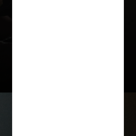
No álbum, Ariana trouxe cinco
músicas que refletem o estado de
felicidade que ela viveu após
esquecer um ex