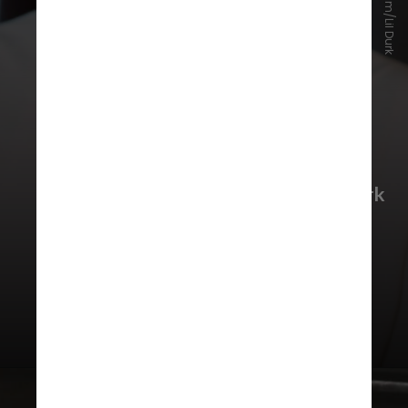
Instagram/Lil Durk
O disco lançado no dia 28 de março
deixou “Music”, de Playboi Carti, na
segunda colocação; quem fechou o
pódio foi “Deep Thoughts”, de
Lil Durk
(foto)