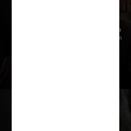
2 - Embora Martin Scorsese tenha
trabalhado com Robert De Niro e
Leonardo DiCaprio em 16 filmes, esta
é a primeira vez que os três trabalham
juntos na mesma produção