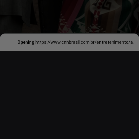
Opening
https://www.cnnbrasil.com.br/entretenimento/assassinos-da-lua-das-flores-veja-curiosidades-sobre-filme-de-martin-scorsese/