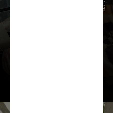
Reprodução
1 - Leonardo DiCaprio, Robert De
Niro e Lily Gladstone aprenderam a
falar o idioma Osage para o filme