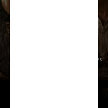
Reprodução
Confira, a seguir, algumas curiosidades
sobre “Assassinos da Lua das Flores”: