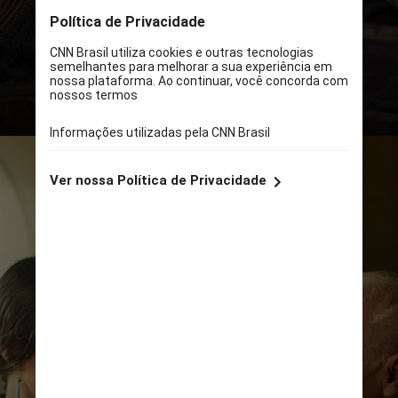
que aconteceram na tribo indígena
da etnia Osage