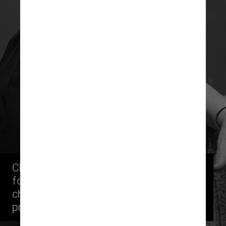
Chamada de Dama de Ferro, Golda Meir 
foi a primeira – e única – mulher a 
chefiar Israel. Ela assumiu o cargo de 
primeira-ministra em 1969, aos 70 anos