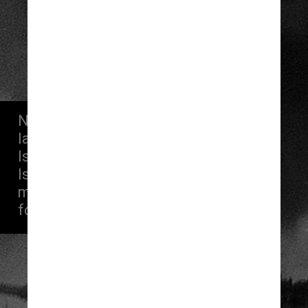
Divulgação
Na ocasião, o Egito e a Síria 
lançaram um ataque surpresa contra 
Israel, ameaçando dominar o país. 
Israel lançou uma contraofensiva 
massiva antes que um cessar-fogo 
fosse estabelecido