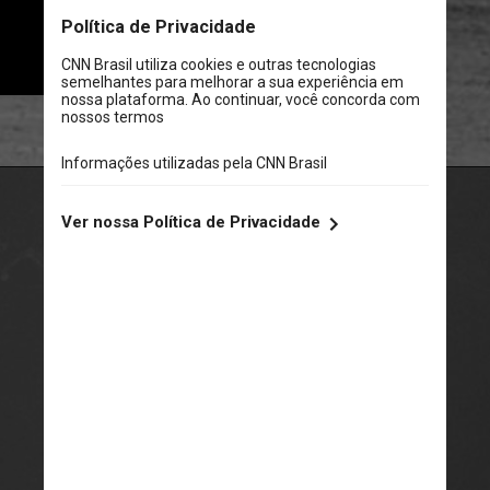
A trama narra as decisões de alto 
risco que ela teve que tomar 
durante o conflito
Divulgação