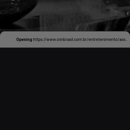
Opening
https://www.cnnbrasil.com.br/entretenimento/assista-com-exclusividade-ao-trailer-de-golda-a-mulher-de-uma-nacao-saiba-quem-e-a-figura-historica