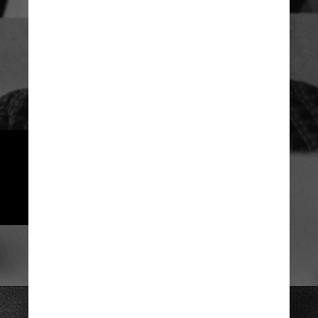
Diplomata experiente, Golda 
mostrou forte liderança durante a 
Guerra do Yom Kipur entre Israel e 
uma coalizão de países árabes