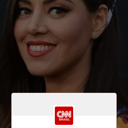
Em entrevista a Conan O’Brien, ela 
revelou que Maggie Carey, diretora 
do filme “O Diário de uma Virgem”, 
em que a atriz interpretava Brandy 