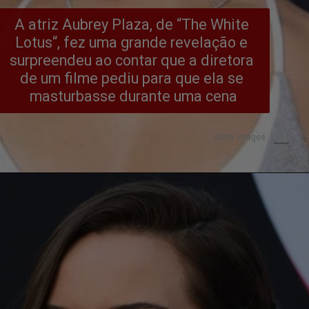
A atriz Aubrey Plaza, de “The White 
Lotus“, fez uma grande revelação e 
surpreendeu ao contar que a diretora 
de um filme pediu para que ela se 
masturbasse durante uma cena
Getty Images