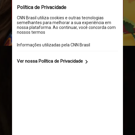
Klark, falou para ela se masturbar 
na frente das câmeras
Getty Images