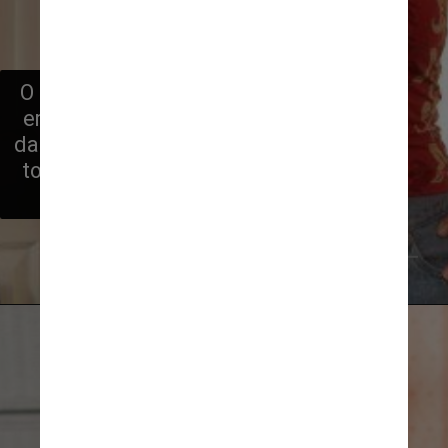
O “Diário de uma Virgem” foi filmado 
em 2013 e o enredo girava em torno 
da personagem da atriz, que queria se 
tornar mais experiente sexualmente 
antes de ir para a faculdade
Reprodução