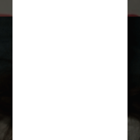
Giphy