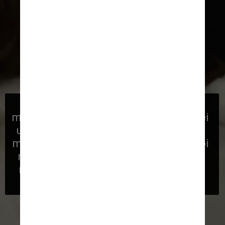
“Eu li no roteiro e dizia: ‘Brandy se 
masturba’. Na minha cabeça, eu imaginei 
uma cena legal em que você apenas vê 
minha mão sair lentamente da roupa. Foi 
nisso que pensei que estava entrando, 
mas quando apareci, a câmera estava 
montada no teto”, conta ela
Reprodução