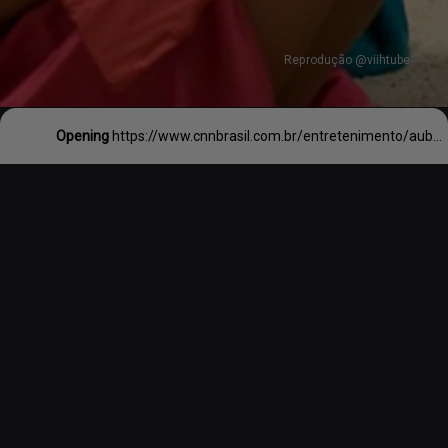
Reprodução @viihtube
Opening
https://www.cnnbrasil.com.br/entretenimento/aubrey-plaza-revela-que-ja-se-masturbou-em-cena-apos-orientacao-de-diretora/