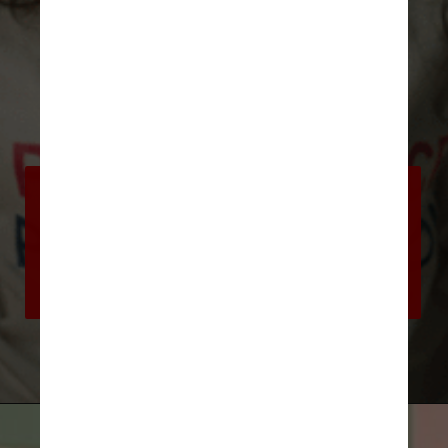
“Eu estava de calcinha e uma 
camiseta do Bill Clinton, e havia um 
bando de velhos fumando”, 
completou Aubrey, falando sobre a 
equipe, formada por homens