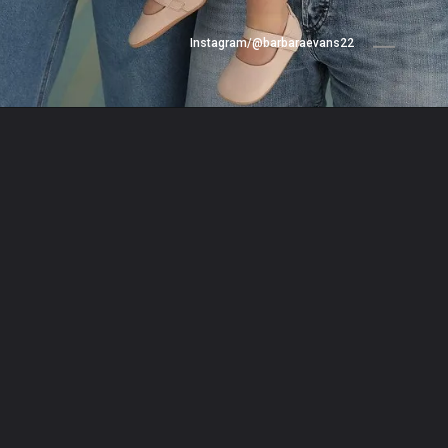
Instagram/@barbaraevans22
Opening
https://www.cnnbrasil.com.br/entretenimento/barbara-evans-anuncia-gravidez-de-gemeos-e-detalha-processo-de-fertilizacao/