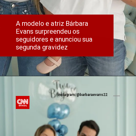
A modelo e atriz Bárbara 
Evans surpreendeu os 
seguidores e anunciou sua 
segunda gravidez
Instagram/@barbaraevans22