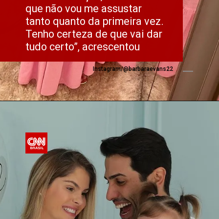
que não vou me assustar 
tanto quanto da primeira vez. 
Tenho certeza de que vai dar 
tudo certo”, acrescentou
Instagram/@barbaraevans22