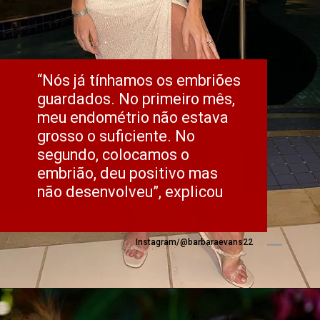
“Nós já tínhamos os embriões 
guardados. No primeiro mês, 
meu endométrio não estava 
grosso o suficiente. No 
segundo, colocamos o 
embrião, deu positivo mas 
não desenvolveu”, explicou
Instagram/@barbaraevans22