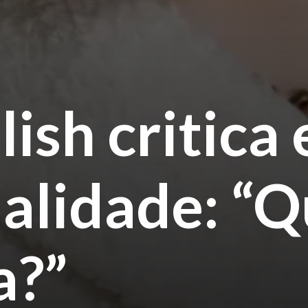
ilish critic
ualidade: “
a?”