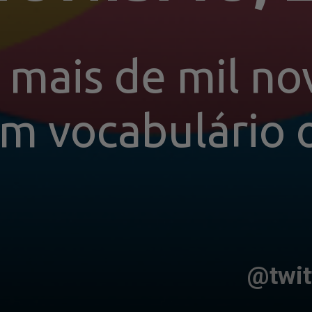
 mais de mil nov
m vocabulário o
@twit