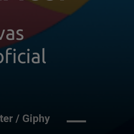
as 
ficial
ter / Giphy