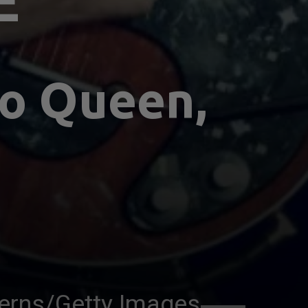
E
do Queen, 
ferns/Getty Images