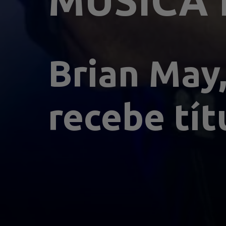
MÚSICA 
Brian May,
recebe tít