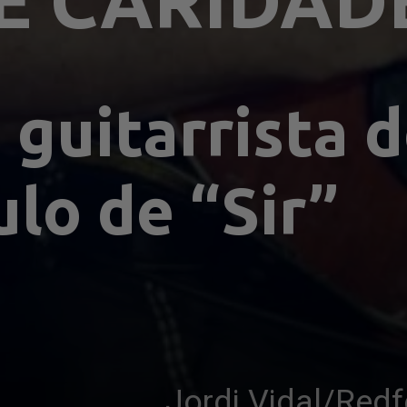
E CARIDAD
 guitarrista 
ulo de “Sir”
Jordi Vidal/Red