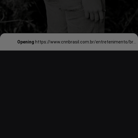
Opening
https://www.cnnbrasil.com.br/entretenimento/britney-spears-foi-punida-apos-perder-a-virgindade-ainda-menor-de-idade/