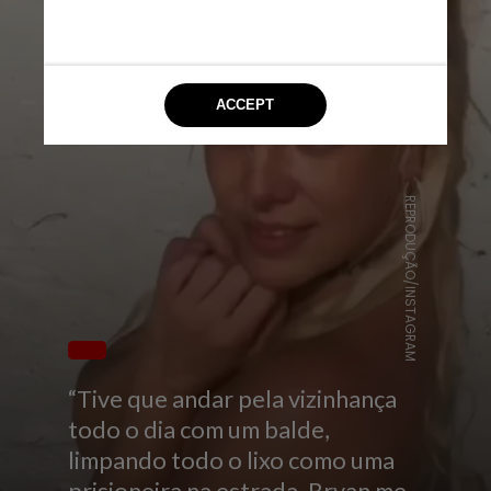
REPRODUÇÃO/INSTAGRAM
“Tive que andar pela vizinhança
todo o dia com um balde,
limpando todo o lixo como uma
prisioneira na estrada. Bryan me