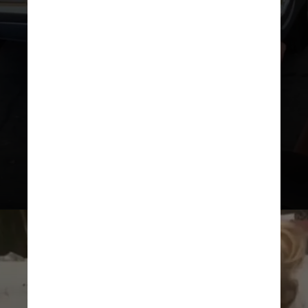
idade, Britney classifica a
diferença etária entre eles como
“ultrajante” e explica que após a
experiência, passou a odiar o tal
rapaz ao ponto de relatar a
situação para sua mãe, Lynne,
que não reagiu muito bem