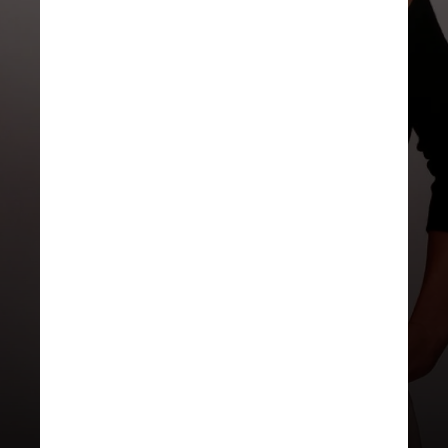
REPRODUÇÃO/INSTAGRAM
Sua primeira experiência sexual
foi com um adolescente de 17
anos na época, que estava no
mesmo ano letivo que o irmão
dela, Bryan