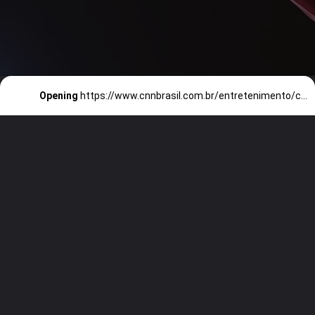
Opening
https://www.cnnbrasil.com.br/entretenimento/caetano-veloso-lanca-regravacao-de-la-mer-classico-frances/