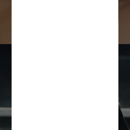
o público e, principalmente seus 
fãs, preocupados
Divulgação