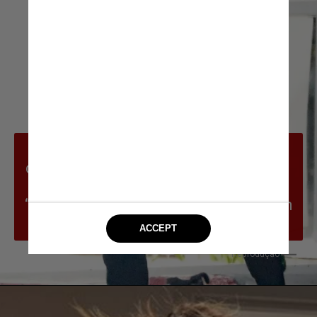
Na entrevista à Vogue, a modelo 
confessou que as fotos ainda são uma 
fonte de “vergonha” e 
“constrangimento”, mas que a ajudaram 
a “acordar”
Reprodução