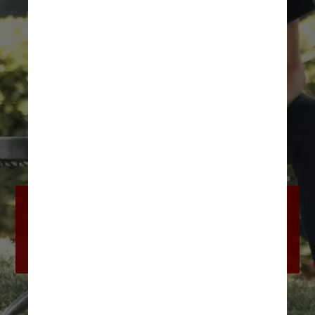
Em setembro do ano passado, ela foi 
fotografada em um aeroporto de Los 
Angeles, nos EUA, com um aspecto 
desnutrida e descuidada