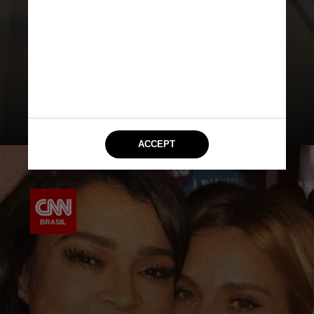
melhor amiga, a cantora Preta
Gil
, que morreu vítima de um
câncer de intestino