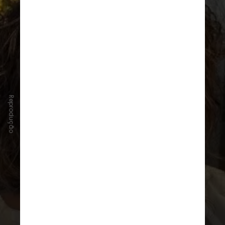
Reprodução
Em julho, Carolina
Dieckmmann
perdeu sua