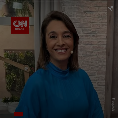
Freepick