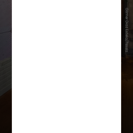
Gilmer Diaz Estela/Pexels
Catia Fonseca também agradeceu
as equipes dos bastidores do
programa, e acrescentou que "essa
não é uma despedida"