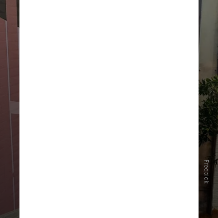
Freepick
Procurada pela CNN, a Band