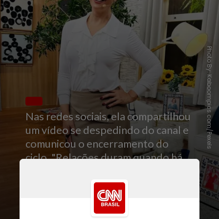
Photo By: Kaboompics.com/Pexels
Nas redes sociais, ela compartilhou
um vídeo se despedindo do canal e
comunicou o encerramento do
ciclo. "Relações duram quando há
respeito, verdade e prioridade
mútua. E quando esses pilares se
enfraquecem, o mais honesto é se
reinventar", escreveu a