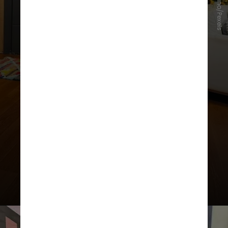
Karl Solano/Pexels
"Continuo aqui, agora também
como produtora de conteúdo, com
alma leve e coração cheio de ideias.
Porque o futuro é de quem tem
coragem de abrir espaço pro novo
— e eu estou pronta", continuou a
apresentadora