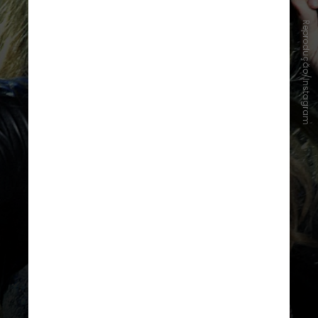
Reprodução/Instagram
A cantora foi diagnosticada em
dezembro de 2022. A síndrome é
uma doença rara e incurável que
causa espasmos musculares