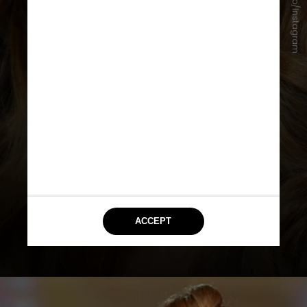
Reprodução/Instagram
Devido a essa condição
neurológica, o sistema nervoso
central, especialmente o cérebro
e a medula espinhal, são afetados