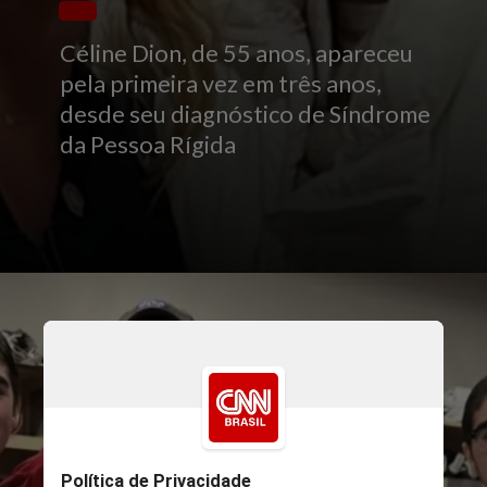
Céline Dion, de 55 anos, apareceu
pela primeira vez em três anos,
desde seu diagnóstico de Síndrome
da Pessoa Rígida