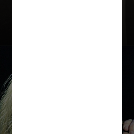
com os filhos René-Charles, 22, e os
gêmeos Nelson e Eddy, de 13 anos