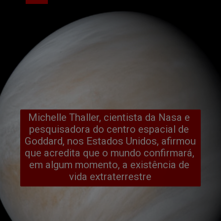
Michelle Thaller, cientista da Nasa e 
pesquisadora do centro espacial de 
Goddard, nos Estados Unidos, afirmou 
que acredita que o mundo confirmará, 
em algum momento, a existência de 
vida extraterrestre