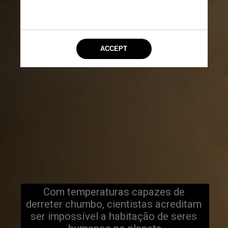
Com temperaturas capazes de 
derreter chumbo, cientistas acreditam 
ser impossível a habitação de seres 