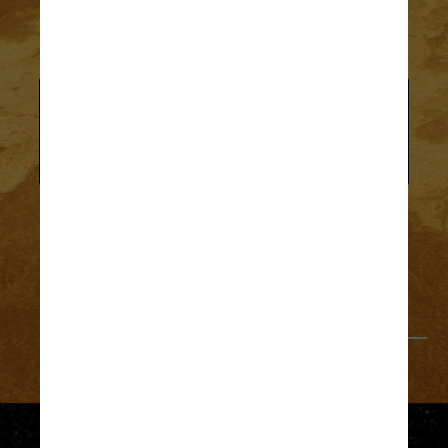
O planeta Vênus é o mais quente do 
sistema solar e, segundo Thaller, esse 
seria o último lugar que ela esperaria 
encontrar vida
Reprodução/NASA