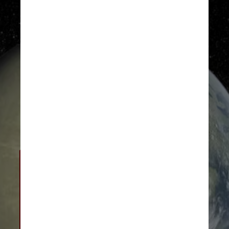
Localizado a 107 milhões de 
quilômetros do Sol, Vênus é 
considerado o planeta gêmeo da Terra 
em tamanho e estrutura, mas não 
poderia ser mais diferente quando se 
trata de condições climáticas