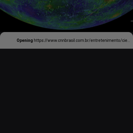
Opening
https://www.cnnbrasil.com.br/entretenimento/cientista-da-nasa-diz-que-ha-indicios-de-vida-extraterrestre-e-cita-atmosfera-de-venus/