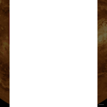
“Nós vemos indícios possíveis de vida 
na atmosfera de Vênus. 
Possivelmente, [também] embaixo do 
gelo das luas de Júpiter e Saturno”, 
declarou a cientista
Anna Shvets/Pexels