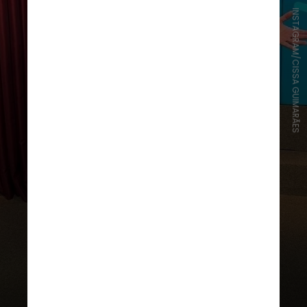
INSTAGRAM/CISSA GUIMARÃES
Durante o programa Sem Censura,
o qual apresenta na TV Brasil, Cissa
disse que, atualmente, não recebe
convites para novos trabalhos