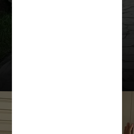
Apesar disso, a artista garantiu que
não aceitaria qualquer personagem
atualmente