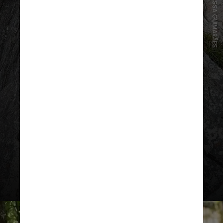
INSTAGRAM/CISSA GUIMARÃES
“Adoro novela, sou atriz, mas quero
um personagem bacana. Tenho três
filhos e, por isso, fiz muitos
trabalhos que não achava
maravilhosos, mas tenho que pagar
boletos”, disse