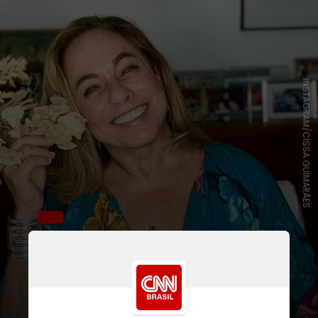
INSTAGRAM/CISSA GUIMARÃES
Desde 2012 longe da
teledramaturgia, quando atuou em
“Salve Jorge”, a artista ainda
explicou o motivo de seu