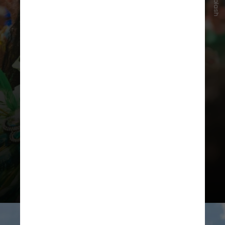
Unsplash
de 20 de março e marca o momento
em que dia e noite têm a mesma
duração