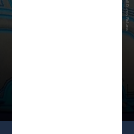
Reprodução/Walt Disney Pictures
Com consultoria de Alan Kay e
artes de Syd Mead e Moebius, o
filme construiu um espaço
cibernético inédito, ainda
inexistente na realidade