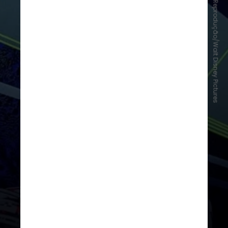
Reprodução/Walt Disney Pictures
A ideia nasceu do diretor Steven
Lisberger, que quis unir arenas de
gladiadores à modernidade da
informática após se inspirar no
game Pong