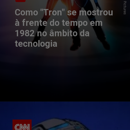
Como "Tron" se mostrou
à frente do tempo em
1982 no âmbito da
tecnologia