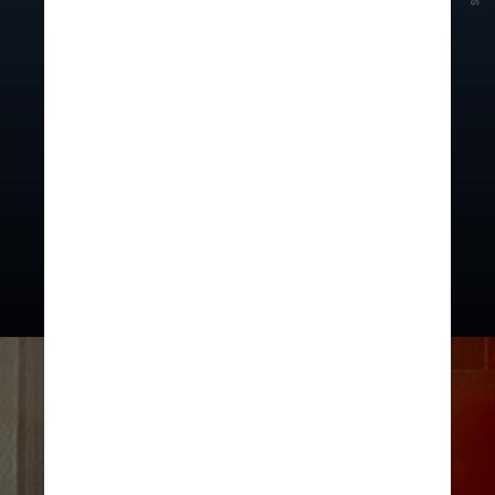
produções de Hollywood a usar
CGI em larga escala, criando
cenários, veículos e até
personagens digitais