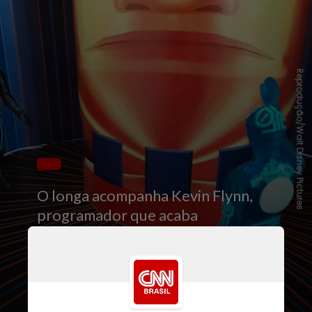
Reprodução/Walt Disney Pictures
O longa acompanha Kevin Flynn,
programador que acaba
transportado para dentro de um
sistema e precisa enfrentar jogos
mortais e uma IA maligna chamada
Programa Master Control