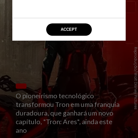
Reprodução/Walt Disney Pictu
O pioneirismo tecnológico
transformou Tron em uma franquia
duradoura, que ganhará um novo
capítulo, "Tron: Ares", ainda este
ano