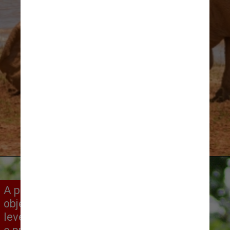
Vicki Jauron/ReproduçãoCNN
A premiação, criada em 2015, tem o
objetivo de mostrar um lado mais
leve da fotografia de vida selvagem