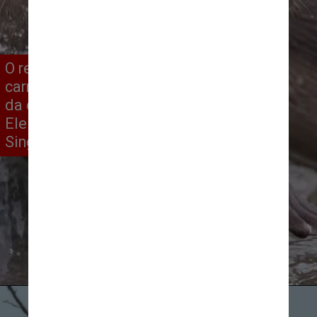
O registro de uma lontra adulta
carregando um filhote foi o vencedor
da categoria de animais aquáticos.
Ele foi feito por
Chee Kee Teo
, em
Singapura
Chee Kee Teo/Reprodução CNN