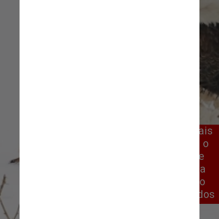
Outra categoria é a de animais
terrestres, cujo campeão foi o
fotógrafo Arthur Trevino. Ele
registrou um cão-da-pradaria
que parece estar assustando
uma águia, nos Estados Unidos
Arthur Trevino/Reprodução CNN