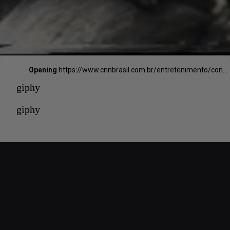
Opening
https://www.cnnbrasil.com.br/entretenimento/concurso-anuncia-as-fotos-mais-engracadas-de-animais-em-2021-confira/
giphy
giphy