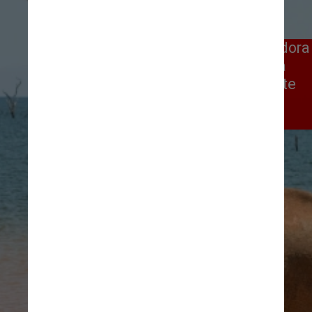
Na categoria portfólio, a vencedora
foi a fotógrafa Vicki Jauron. Ela
fez vários cliques de um elefante
se atrapalhando na lama, no
Zimbábue