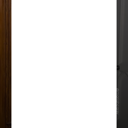
@mariahcarey