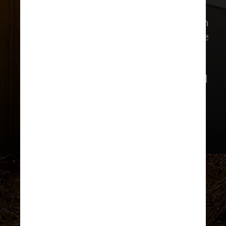
Naquele mesmo mês de 1999, Mariah
teve encontros com Xuxa Meneghel e
Fausto Silva, o Faustão, ambos
apresentadores de programas de
televisão de grande sucesso no Brasil