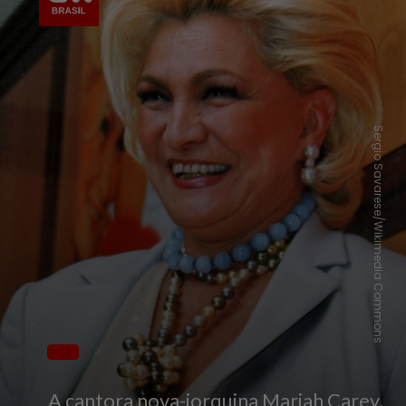
Sergio Savarese/Wikimedia Commons
A cantora nova-iorquina Mariah Carey,