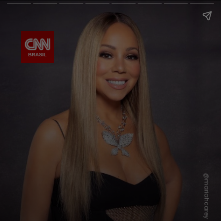
@mariahcarey