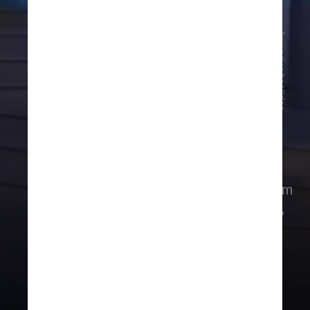
Reprodução Vídeo
“Olha que lindo, o rapaz dando a
bandeira do Brasil. As pessoas querem
pegar na Maiá…Mariah. Que gracinha,
como ela é acessível. Que lindinha”,
começa Hebe