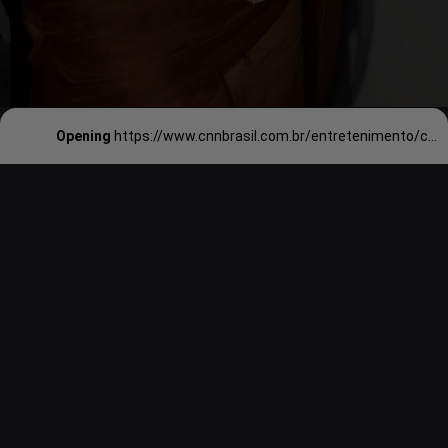
Opening
https://www.cnnbrasil.com.br/entretenimento/confirmada-no-rock-in-rio-mariah-carey-ja-foi-no-programa-da-hebe-veja/