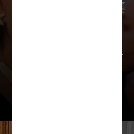
Reprodução
“Eu nunca vi uma estrela como a
Mariah, que é tão próxima do público.
Coisa linda, olha, tira foto… Que
lindo!”, continua