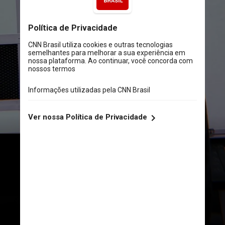
A futura intérprete de Nani 
também é cantora e tem músicas 
disponíveis no Spotify
@whoisjaynedoe / Instagram / Reprodução