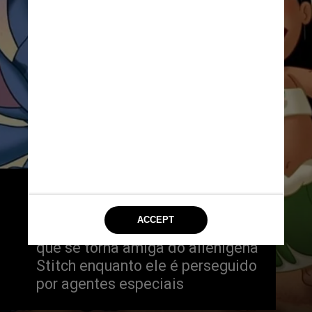
O filme original, uma animação 
lançada em 2002, conta a história 
de Lilo, uma garotinha solitária, 
que se torna amiga do alienígena 
Stitch enquanto ele é perseguido 
por agentes especiais