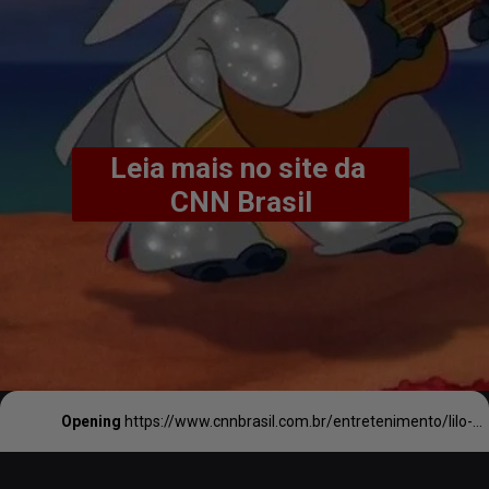
Leia mais no site da 
CNN Brasil
Opening
https://www.cnnbrasil.com.br/entretenimento/lilo-stitch-conheca-sydney-agudong-escolhida-para-viver-nani-no-live-action/