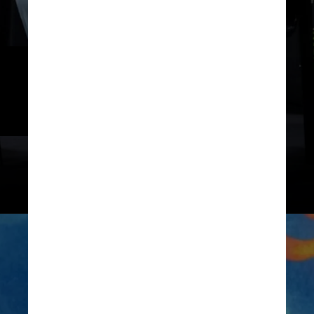
Zach Galifianakis
, de Se Beber, 
Não Case!, e Billy Magnussen 
também estão confirmados
Netflix / Reprodução