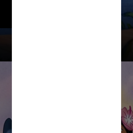
previsto para estrear em 2024, 
mas a Disney não divulgou muitas 
informações sobre a produção
Disney / Reprodução