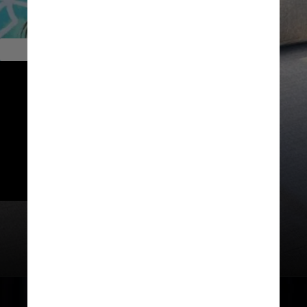
        Outras escalações
A Disney escolheu mais um rosto 
pouco conhecido e escalou a 
novata Maia Kealoha para viver a 
Lilo no remake do filme. Stitch 
será uma composição 
computadorizada
@littlealohagirl / Instagram / Reprodução