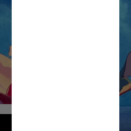
        Outras escalações
O live-action de Lilo & Stitch está 