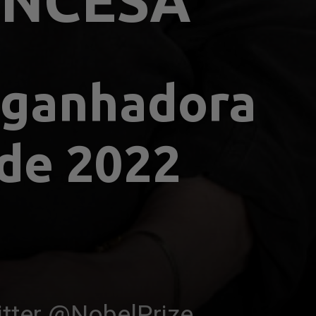
ANCESA
ganhadora 
 de 2022
tter @NobelPrize