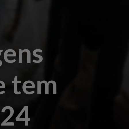
gens
e tem
924