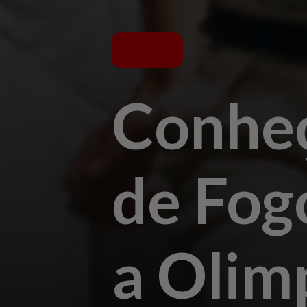
Conheç
de Fogo
a Olim