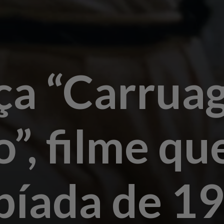
a “Carrua
”, filme qu
píada de 1